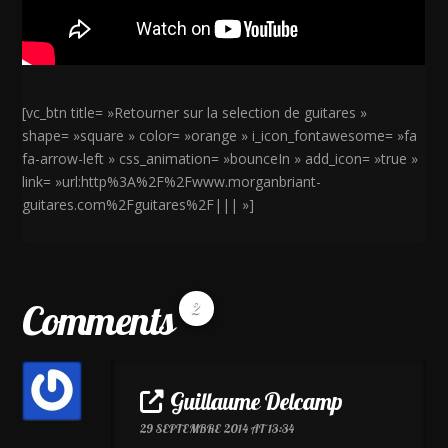
[vc_btn title= »Retourner sur la selection de guitares »
shape= »square » color= »orange » i_icon_fontawesome= »fa
fa-arrow-left » css_animation= »bounceIn » add_icon= »true »
link= »url:http%3A%2F%2Fwww.morganbriant-
guitares.com%2Fguitares%2F||| »]
Comments
2
Guillaume Delcamp
29 SEPTEMBRE 2014 AT 13:34