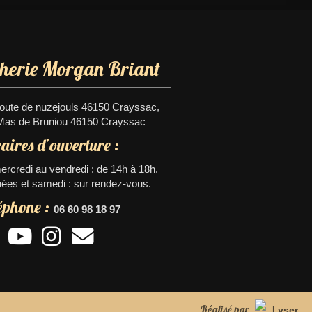
therie Morgan Briant
route de nuzejouls 46150 Crayssac,
Mas de Bruniou 46150 Crayssac
aires d’ouverture :
rcredi au vendredi : de 14h à 18h.
ées et samedi : sur rendez-vous.
éphone :
06 60 98 18 97
Réalisé par
Lyser