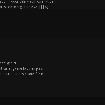
ation= »bounceIn » add_icon= »true »
tares.com%2Fguitares%2F||| »]
ite: génial!!
t ça, et ça me fait bien plaisir!
 la suite, et des bisous à Kim…