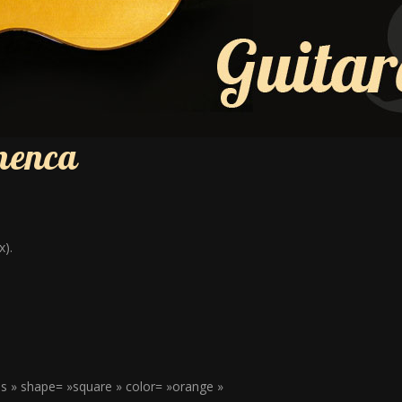
menca
x).
res » shape= »square » color= »orange »