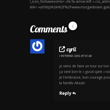
i_icon_fontawesome= »fa fa-arrow-left » css_anim
link= »url:http%3A%2F%2Fwww.morganbriant-gui
Comments
5
cyril
1 OCTOBRE 2012 AT 16:38
je viens de faire un tour sur ton s
ça sent bon le « good spirit » tou
Je t’embrasse, bon courage pour
la famille Altazin
Reply