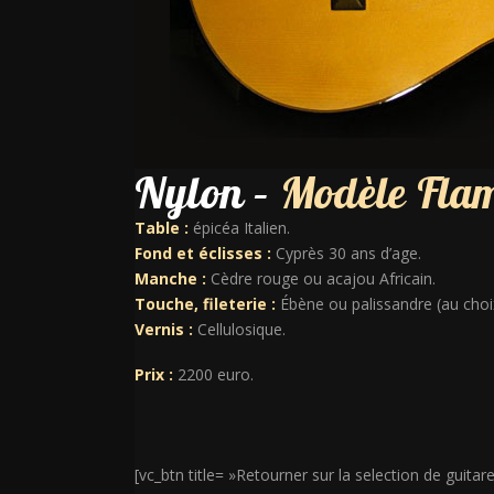
Nylon –
Modèle Fla
Table :
épicéa Italien.
Fond et éclisses :
Cyprès 30 ans d’age.
Manche :
Cèdre rouge ou acajou Africain.
Touche, fileterie :
Ébène ou palissandre (au choi
Vernis :
Cellulosique.
Prix :
2200 euro.
[vc_btn title= »Retourner sur la selection de guita