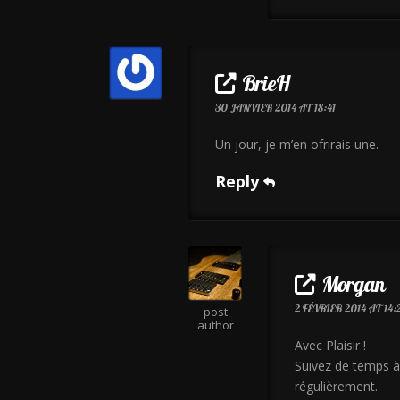
BrieH
30 JANVIER 2014 AT 18:41
Un jour, je m’en ofrirais une.
Reply
Morgan
2 FÉVRIER 2014 AT 14:
post
author
Avec Plaisir !
Suivez de temps à 
régulièrement.